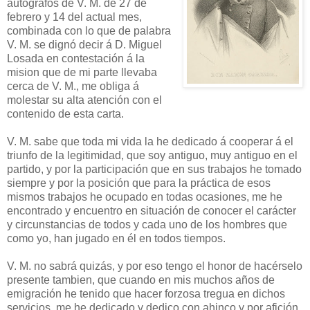
autógrafos de V. M. de 27 de
febrero y 14 del actual mes,
combinada con lo que de palabra
V. M. se dignó decir á D. Miguel
Losada en contestación á la
mision que de mi parte llevaba
cerca de V. M., me obliga á
molestar su alta atención con el
contenido de esta carta.
V. M. sabe que toda mi vida la he dedicado á cooperar á el
triunfo de la legitimidad, que soy antiguo, muy antiguo en el
partido, y por la participación que en sus trabajos he tomado
siempre y por la posición que para la práctica de esos
mismos trabajos he ocupado en todas ocasiones, me he
encontrado y encuentro en situación de conocer el carácter
y circunstancias de todos y cada uno de los hombres que
como yo, han jugado en él en todos tiempos.
V. M. no sabrá quizás, y por eso tengo el honor de hacérselo
presente tambien, que cuando en mis muchos años de
emigración he tenido que hacer forzosa tregua en dichos
servicios, me he dedicado y dedico con ahinco y por afición