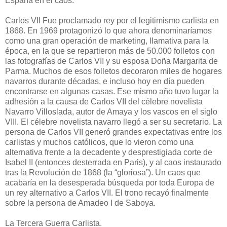
España en el caos.
Carlos VII Fue proclamado rey por el legitimismo carlista en
1868. En 1969 protagonizó lo que ahora denominaríamos
como una gran operación de marketing, llamativa para la
época, en la que se repartieron más de 50.000 folletos con
las fotografías de Carlos VII y su esposa Doña Margarita de
Parma. Muchos de esos folletos decoraron miles de hogares
navarros durante décadas, e incluso hoy en día pueden
encontrarse en algunas casas. Ese mismo año tuvo lugar la
adhesión a la causa de Carlos VII del célebre novelista
Navarro Villoslada, autor de Amaya y los vascos en el siglo
VIII. El célebre novelista navarro llegó a ser su secretario. La
persona de Carlos VII generó grandes expectativas entre los
carlistas y muchos católicos, que lo vieron como una
alternativa frente a la decadente y desprestigiada corte de
Isabel II (entonces desterrada en Paris), y al caos instaurado
tras la Revolución de 1868 (la “gloriosa”). Un caos que
acabaría en la desesperada búsqueda por toda Europa de
un rey alternativo a Carlos VII. El trono recayó finalmente
sobre la persona de Amadeo I de Saboya.
La Tercera Guerra Carlista.