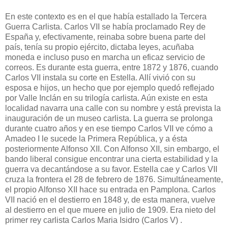
En este contexto es en el que había estallado la Tercera
Guerra Carlista. Carlos VII se había proclamado Rey de
España y, efectivamente, reinaba sobre buena parte del
país, tenía su propio ejército, dictaba leyes, acuñaba
moneda e incluso puso en marcha un eficaz servicio de
correos. Es durante esta guerra, entre 1872 y 1876, cuando
Carlos VII instala su corte en Estella. Allí vivió con su
esposa e hijos, un hecho que por ejemplo quedó reflejado
por Valle Inclán en su trilogía carlista. Aún existe en esta
localidad navarra una calle con su nombre y está prevista la
inauguración de un museo carlista. La guerra se prolonga
durante cuatro años y en ese tiempo Carlos VII ve cómo a
Amadeo I le sucede la Primera República, y a ésta
posteriormente Alfonso XII. Con Alfonso XII, sin embargo, el
bando liberal consigue encontrar una cierta estabilidad y la
guerra va decantándose a su favor. Estella cae y Carlos VII
cruza la frontera el 28 de febrero de 1876. Simultáneamente,
el propio Alfonso XII hace su entrada en Pamplona. Carlos
VII nació en el destierro en 1848 y, de esta manera, vuelve
al destierro en el que muere en julio de 1909. Era nieto del
primer rey carlista Carlos Maria Isidro (Carlos V) .