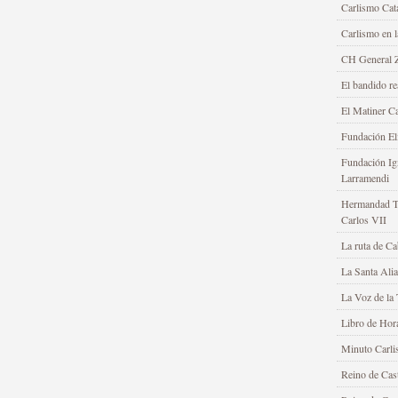
Carlismo Cat
Carlismo en 
CH General Z
El bandido re
El Matiner Ca
Fundación Elí
Fundación Ig
Larramendi
Hermandad Tr
Carlos VII
La ruta de Ca
La Santa Ali
La Voz de la 
Libro de Hor
Minuto Carli
Reino de Cast