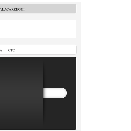
MALACARREGUI
TA
CTC