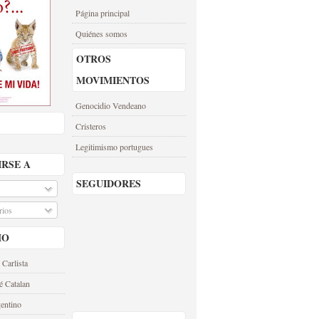
Página principal
Quiénes somos
OTROS
MOVIMIENTOS
Genocidio Vendeano
Cristeros
Legitimismo portugues
IRSE A
SEGUIDORES
ios
MO
 Carlista
é Catalan
entino