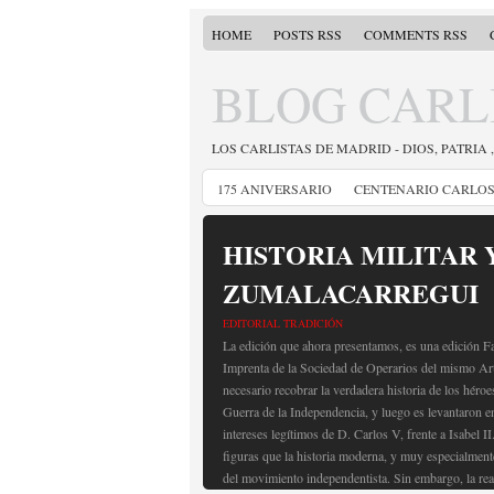
HOME
POSTS RSS
COMMENTS RSS
BLOG CARL
LOS CARLISTAS DE MADRID - DIOS, PATRIA 
175 ANIVERSARIO
CENTENARIO CARLOS 
HISTORIA MILITAR 
ZUMALACARREGUI
EDITORIAL TRADICIÓN
La edición que ahora presentamos, es una edición Fa
Imprenta de la Sociedad de Operarios del mismo Art
necesario recobrar la verdadera historia de los héroe
Guerra de la Independencia, y luego es levantaron e
intereses legítimos de D. Carlos V, frente a Isabel I
figuras que la historia moderna, y muy especialmen
del movimiento independentista. Sin embargo, la rea