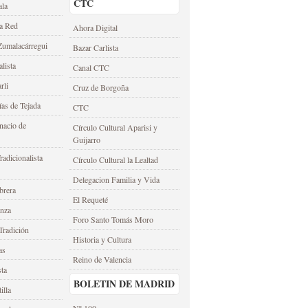
CTC
ala
la Red
Ahora Digital
umalacárregui
Bazar Carlista
alista
Canal CTC
rli
Cruz de Borgoña
as de Tejada
CTC
nacio de
Círculo Cultural Aparisi y
Guijarro
adicionalista
Círculo Cultural la Lealtad
Delegacion Familia y Vida
brera
El Requeté
anza
Foro Santo Tomás Moro
Tradición
Historia y Cultura
as
Reino de Valencia
sta
BOLETIN DE MADRID
illa
Nº 100