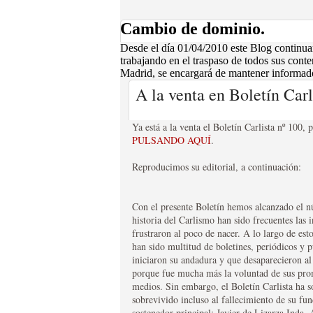
y lucho por una España que quería católica y libre de
MEMORIA DE LA GU
Cambio de dominio.
LAS PROVINCIAS
Desde el día 01/04/2010 este Blog continua
trabajando en el traspaso de todos sus conte
EDITORIAL TRADICIÓN
Madrid, se encargará de mantener informados
Luis de Evans, adicto a la causa de Isabel “II�?, n
sumergieron a las provincias vascongadas en una dur
A la venta en Boletín Car
aniversario. Lo más destacado es, sin duda alguna, l
expedición del general carlista Gómez a lo largo y 
Ya está a la venta el Boletín Carlista nº 100, 
hasta Córdoba). El propio Evans, no puede eludir la f
PULSANDO AQUÍ
.
recorrer sin problemas toda España debido al gran a
liberales encuentra numerosos problemas en mantene
Reproducimos su editorial, a continuación:
pero realmente desafectas.
ANUARIO 2008 DEL 
DE MADRID
Con el presente Boletín hemos alcanzado el 
historia del Carlismo han sido frecuentes las i
EDITORIAL TRADICIÓN
frustraron al poco de nacer. A lo largo de est
El Boletín Carlista de Madrid, con la publicación d
han sido multitud de boletines, periódicos y 
esfuerzo que será recompensado por su público. Es
iniciaron su andadura y que desaparecieron al
números del Boletín Carlista editados en el 2008. Do
porque fue mucha más la voluntad de sus pro
que este volúmen en tomo único, es la única posibili
medios. Sin embargo, el Boletín Carlista ha 
suscrito. La segunda, es que por primera vez se edita 
sobrevivido incluso al fallecimiento de su fu
una de las más destacables novedades, pues en sus ca
sostenedor principal: Javier de Lizarza Inda. 