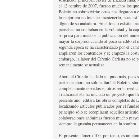
el 12 octubre de 2007, fueron muchos los que
editado en color en un par de ocasiones y siempre b
Boletín no sobreviviría; otros nos llegaron a
entrañable director Don Javier de Lizarza. Sin duda, t
EL BOLETIN CARLIS
lo mejor era no intentar mantenerlo, pues así 
disfrutarán de este maravilla.
digno de su andadura. En el fondo existía una
HTTP://WWW.LAVOZ.CIRCULOCARLISTA.COM/EL-BO
pensaban no confiaban en la voluntad y la cap
El Boletín Carlista de Madrid es el órgano de comun
sorpresa para muchos la publicación del núm
publicación tiene una periodicidad trimestral, public
mayor la sorpresa cuando al poco se editó el 
trata temas principalmente del carlismo, pero sin olv
segunda época se ha caracterizado por el camb
gonzando de gran prestigio el Boletín verá modifica
ampliaron los contenidos y se empezó la costu
habiendose modificada y actualizado sus logotipos, s
embargo, la labor del Círculo Carlista no se 
nuevas secciones. La suscripción anual es de 16 €. 
semanalmente se actualiza.
28080 Madrid info@circulocarlita.com
Ahora el Círculo ha dado un paso más, pues se 
partir de ahora no sólo editará el Boletín, sin
completamente novedosos, otros serán reedicio
Tradicionalista ha iniciado un proyecto que ll
presente año: editará las obras completas de L
localizando artículos publicados por el funda
principio sólo se recopilaran aquellos artícul
colaboraciones anónimas fueron mucho mayor 
siempre le gustaba permanecer en la sombra.
El presente número 100, por tanto, es un núm