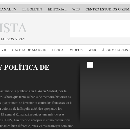
CANAL TV
EL BOLETIN
EDITORIAL
WEB
CENTRO ESTUDIOS G.ZU
ISTA
, FUEROS Y REY
VII
GACETA DE MADRID
LÍRICA
VIDEOS
WEB
ÁLBUM CARLIS
Y POLÍTICA DE
scímil de la publicada en 1844 en Madrid, por la
e. Ahora que tanto se habla de memoria histórica es
s que primero se levantaron contra los franceses en la
n defensa de la España auténtica apoyando los
I. El general Zumalacárregui, es una más de esas
te el PNV, han querido apropiarse como precursoras
lidad es bien diferente, pues Zumalacárregui sólo amo