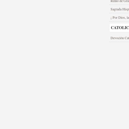
Reino de Gra
Sagrada Hisp
¡ Por Dios, la
CATOLI
Devoción Cat