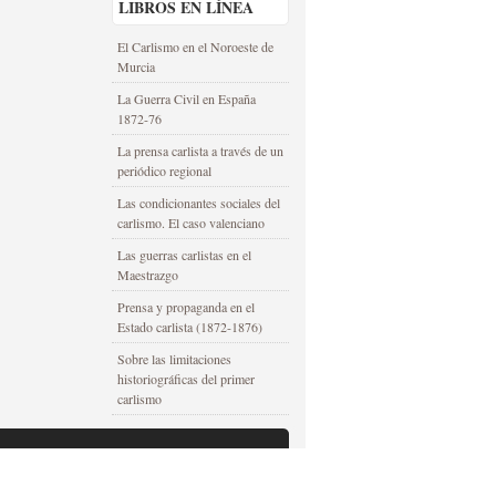
LIBROS EN LÍNEA
El Carlismo en el Noroeste de
Murcia
La Guerra Civil en España
1872-76
La prensa carlista a través de un
periódico regional
Las condicionantes sociales del
carlismo. El caso valenciano
Las guerras carlistas en el
Maestrazgo
Prensa y propaganda en el
Estado carlista (1872-1876)
Sobre las limitaciones
historiográficas del primer
carlismo