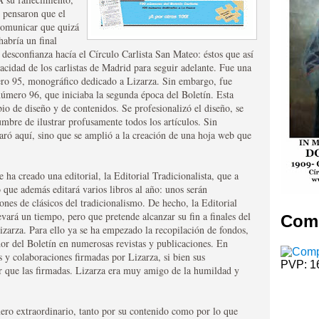
 pensaron que el
ajo los auspicios económicos de su anterior y
 comunicar que quizá
odas los carlistas y aficionados a la historia
TA DE MADRID
habría un final
 desconfianza hacía el Círculo Carlista San Mateo: éstos que así
LETIN-CARLISTA-DE-MADRID
acidad de los carlistas de Madrid para seguir adelante. Fue una
icación del Circulo Carlista San Mateo. La
ero 95, monográfico dedicado a Lizarza. Sin embargo, fue
ándose un total de cuatro números al año. El Boletín
número 96, que iniciaba la segunda época del Boletín. Esta
idar los debates de actualidad. De gran tradición y
io de diseño y de contenidos. Se profesionalizó el diseño, se
da su estructura en el primer número del años 2008,
mbre de ilustrar profusamente todos los artículos. Sin
u apariencia, el diseño de su cabecera, creándose
paró aquí, sino que se amplió a la creación de una hoja web que
El Boletín Carlista de Madrid Apdo. Correos: 10.089
ha creado una editorial, la Editorial Tradicionalista, que a
o que además editará varios libros al año: unos serán
nes de clásicos del tradicionalismo. De hecho, la Editorial
evará un tiempo, pero que pretende alcanzar su fin a finales del
Comp
izarza. Para ello ya se ha empezado la recopilación de fondos,
dor del Boletín en numerosas revistas y publicaciones. En
os y colaboraciones firmadas por Lizarza, si bien sus
PVP: 1
que las firmadas. Lizarza era muy amigo de la humildad y
ero extraordinario, tanto por su contenido como por lo que