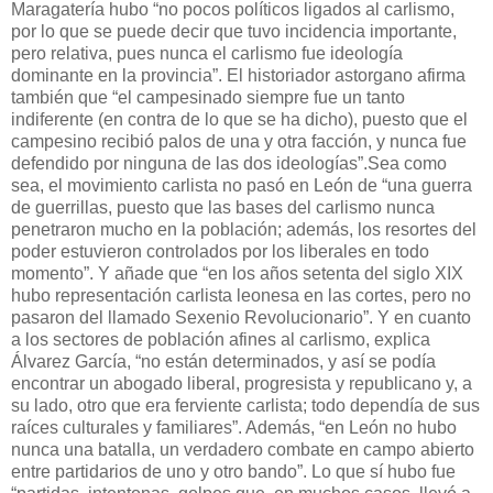
Maragatería hubo “no pocos políticos ligados al carlismo,
por lo que se puede decir que tuvo incidencia importante,
pero relativa, pues nunca el carlismo fue ideología
dominante en la provincia”. El historiador astorgano afirma
también que “el campesinado siempre fue un tanto
indiferente (en contra de lo que se ha dicho), puesto que el
campesino recibió palos de una y otra facción, y nunca fue
defendido por ninguna de las dos ideologías”.Sea como
sea, el movimiento carlista no pasó en León de “una guerra
de guerrillas, puesto que las bases del carlismo nunca
penetraron mucho en la población; además, los resortes del
poder estuvieron controlados por los liberales en todo
momento”. Y añade que “en los años setenta del siglo XIX
hubo representación carlista leonesa en las cortes, pero no
pasaron del llamado Sexenio Revolucionario”. Y en cuanto
a los sectores de población afines al carlismo, explica
Álvarez García, “no están determinados, y así se podía
encontrar un abogado liberal, progresista y republicano y, a
su lado, otro que era ferviente carlista; todo dependía de sus
raíces culturales y familiares”. Además, “en León no hubo
nunca una batalla, un verdadero combate en campo abierto
entre partidarios de uno y otro bando”. Lo que sí hubo fue