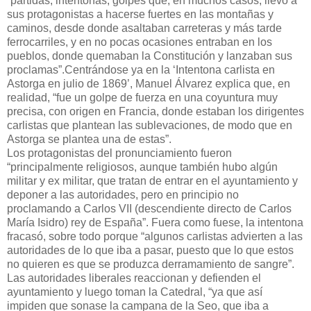
“partidas, intentonas, golpes que, en muchos casos, llevó a
sus protagonistas a hacerse fuertes en las montañas y
caminos, desde donde asaltaban carreteras y más tarde
ferrocarriles, y en no pocas ocasiones entraban en los
pueblos, donde quemaban la Constitución y lanzaban sus
proclamas”.Centrándose ya en la ‘Intentona carlista en
Astorga en julio de 1869’, Manuel Álvarez explica que, en
realidad, “fue un golpe de fuerza en una coyuntura muy
precisa, con origen en Francia, donde estaban los dirigentes
carlistas que plantean las sublevaciones, de modo que en
Astorga se plantea una de estas”.
Los protagonistas del pronunciamiento fueron
“principalmente religiosos, aunque también hubo algún
militar y ex militar, que tratan de entrar en el ayuntamiento y
deponer a las autoridades, pero en principio no
proclamando a Carlos VII (descendiente directo de Carlos
María Isidro) rey de España”. Fuera como fuese, la intentona
fracasó, sobre todo porque “algunos carlistas advierten a las
autoridades de lo que iba a pasar, puesto que lo que estos
no quieren es que se produzca derramamiento de sangre”.
Las autoridades liberales reaccionan y defienden el
ayuntamiento y luego toman la Catedral, “ya que así
impiden que sonase la campana de la Seo, que iba a