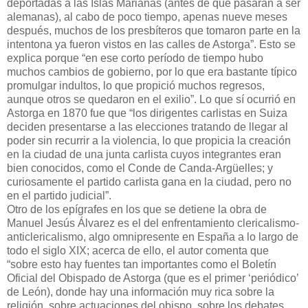
deportadas a las Islas Marianas (antes de que pasaran a ser
alemanas), al cabo de poco tiempo, apenas nueve meses
después, muchos de los presbíteros que tomaron parte en la
intentona ya fueron vistos en las calles de Astorga”. Esto se
explica porque “en ese corto período de tiempo hubo
muchos cambios de gobierno, por lo que era bastante típico
promulgar indultos, lo que propició muchos regresos,
aunque otros se quedaron en el exilio”. Lo que sí ocurrió en
Astorga en 1870 fue que “los dirigentes carlistas en Suiza
deciden presentarse a las elecciones tratando de llegar al
poder sin recurrir a la violencia, lo que propicia la creación
en la ciudad de una junta carlista cuyos integrantes eran
bien conocidos, como el Conde de Canda-Argüelles; y
curiosamente el partido carlista gana en la ciudad, pero no
en el partido judicial”.
Otro de los epígrafes en los que se detiene la obra de
Manuel Jesús Álvarez es el del enfrentamiento clericalismo-
anticlericalismo, algo omnipresente en España a lo largo de
todo el siglo XIX; acerca de ello, el autor comenta que
“sobre esto hay fuentes tan importantes como el Boletín
Oficial del Obispado de Astorga (que es el primer ‘periódico’
de León), donde hay una información muy rica sobre la
religión, sobre actuaciones del obispo, sobre los debates