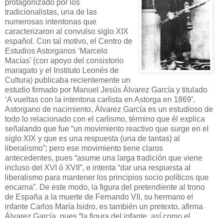
protagonizado por los
tradicionalistas, una de las
numerosas intentonas que
caracterizaron al convulso siglo XIX
español. Con tal motivo, el Centro de
Estudios Astorganos ‘Marcelo
Macías’ (con apoyo del consistorio
maragato y el Instituto Leonés de
Cultura) publicaba recientemente un
estudio firmado por Manuel Jesús Álvarez García y titulado
‘A vueltas con la intentona carlista en Astorga en 1869’.
Astorgano de nacimiento, Álvarez García es un estudioso de
todo lo relacionado con el carlismo, término que él explica
señalando que fue “un movimiento reactivo que surge en el
siglo XIX y que es una respuesta (una de tantas) al
liberalismo”; pero ese movimiento tiene claros
antecedentes, pues “asume una larga tradición que viene
incluso del XVI ó XVII”, e intenta “dar una respuesta al
liberalismo para mantener los principios socio políticos que
encarna”. De este modo, la figura del pretendiente al trono
de España a la muerte de Fernando VII, su hermano el
infante Carlos María Isidro, es también un pretexto, afirma
Álvarez García, pues “la figura del infante, así como el