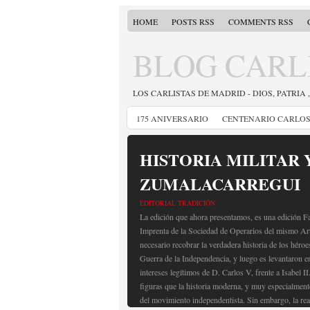
HOME
POSTS RSS
COMMENTS RSS
BLOG CARL
LOS CARLISTAS DE MADRID - DIOS, PATRIA 
175 ANIVERSARIO
CENTENARIO CARLOS 
HISTORIA MILITAR 
ZUMALACARREGUI
EDITORIAL TRADICIÓN
La edición que ahora presentamos, es una edición Fa
Imprenta de la Sociedad de Operarios del mismo Art
necesario recobrar la verdadera historia de los héroe
Guerra de la Independencia, y luego es levantaron e
intereses legítimos de D. Carlos V, frente a Isabel I
figuras que la historia moderna, y muy especialmen
del movimiento independentista. Sin embargo, la rea