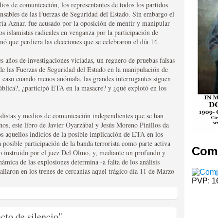
os de comunicación, los representantes de todos los partidos
ajo los auspicios económicos de su anterior y
ponsables de las Fuerzas de Seguridad del Estado. Sin embargo el
odas los carlistas y aficionados a la historia
TA DE MADRID
ría Aznar, fue acusado por la oposición de mentir y manipular
os islamistas radicales en venganza por la participación de
LETIN-CARLISTA-DE-MADRID
nó que perdiera las elecciones que se celebraron el día 14.
icación del Circulo Carlista San Mateo. La
res años de investigaciones viciadas, un reguero de pruebas falsas
ándose un total de cuatro números al año. El Boletín
de las Fuerzas de Seguridad del Estado en la manipulación de
idar los debates de actualidad. De gran tradición y
l caso cuando menos anómala, las grandes interrogantes siguen
da su estructura en el primer número del años 2008,
pública?, ¿participó ETA en la masacre? y ¿qué explotó en los
u apariencia, el diseño de su cabecera, creándose
El Boletín Carlista de Madrid Apdo. Correos: 10.089
riodistas y medios de comunicación independientes que se han
hos, este libro de Javier Oyarzábal y Jesús Moreno Pinillos da
s aquellos indicios de la posible implicación de ETA en los
 posible participación de la banda terrorista como parte activa
Comp
io instruido por el juez Del Olmo, y, mediante un profundo y
inámica de las explosiones determina -a falta de los análisis
allaron en los trenes de cercanías aquel trágico día 11 de Marzo
PVP: 1
cto de silencio"