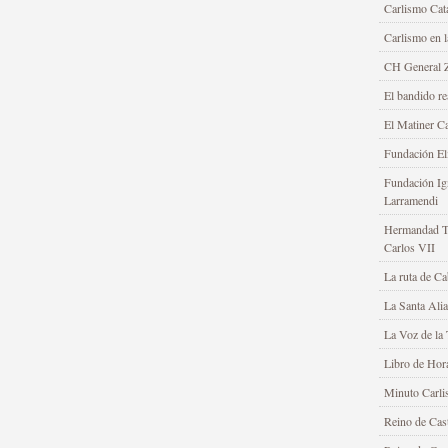
Carlismo Cat
Carlismo en 
CH General Z
El bandido re
El Matiner Ca
Fundación Elí
Fundación Ig
Larramendi
Hermandad Tr
Carlos VII
La ruta de Ca
La Santa Ali
La Voz de la 
Libro de Hor
Minuto Carli
Reino de Cast