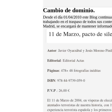
y lucho por una España que quería católica y libre de
MEMORIA DE LA GU
Cambio de dominio.
LAS PROVINCIAS
Desde el día 01/04/2010 este Blog continua
trabajando en el traspaso de todos sus conte
EDITORIAL TRADICIÓN
Madrid, se encargará de mantener informados
Luis de Evans, adicto a la causa de Isabel “II�?, n
sumergieron a las provincias vascongadas en una dur
11 de Marzo, pacto de sil
aniversario. Lo más destacado es, sin duda alguna, l
expedición del general carlista Gómez a lo largo y 
hasta Córdoba). El propio Evans, no puede eludir la f
Autor
: Javier Oyarzábal y Jesús Moreno Pinil
recorrer sin problemas toda España debido al gran a
liberales encuentra numerosos problemas en mantene
Editorial
: Editorial Actas
pero realmente desafectas.
ANUARIO 2008 DEL 
Páginas
: 478+ 48 fotografías inéditas
DE MADRID
ISBN
: 978-84-9739-059-0
EDITORIAL TRADICIÓN
El Boletín Carlista de Madrid, con la publicación d
P.V.P
.: 26,00 €
esfuerzo que será recompensado por su público. Es
números del Boletín Carlista editados en el 2008. Do
El 11 de Marzo de 2004, en vísperas de elecc
que este volúmen en tomo único, es la única posibili
atentados terroristas de nuestra historia, con
suscrito. La segunda, es que por primera vez se edita 
experiencia terrorista española y los primero
una de las más destacables novedades, pues en sus ca