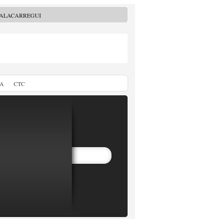
MALACARREGUI
TA
CTC