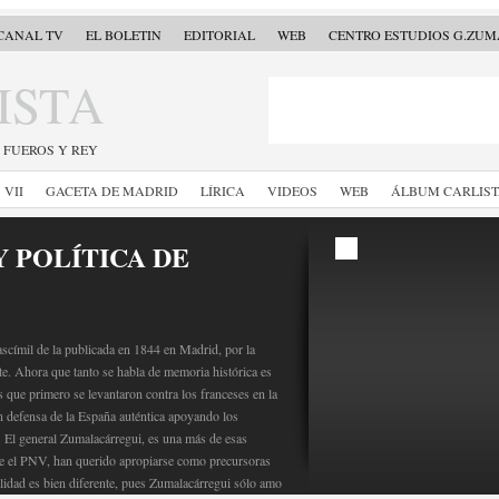
CANAL TV
EL BOLETIN
EDITORIAL
WEB
CENTRO ESTUDIOS G.ZU
ISTA
, FUEROS Y REY
VII
GACETA DE MADRID
LÍRICA
VIDEOS
WEB
ÁLBUM CARLIS
Y POLÍTICA DE
scímil de la publicada en 1844 en Madrid, por la
e. Ahora que tanto se habla de memoria histórica es
s que primero se levantaron contra los franceses en la
n defensa de la España auténtica apoyando los
I. El general Zumalacárregui, es una más de esas
te el PNV, han querido apropiarse como precursoras
lidad es bien diferente, pues Zumalacárregui sólo amo