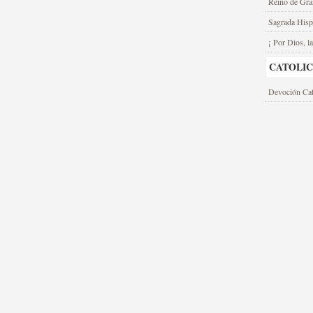
Reino de Gra
Sagrada Hisp
¡ Por Dios, la
CATOLI
Devoción Cat