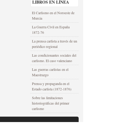
LIBROS EN LÍNEA
El Carlismo en el Noroeste de
Murcia
La Guerra Civil en España
1872-76
La prensa carlista a través de un
periódico regional
Las condicionantes sociales del
carlismo. El caso valenciano
Las guerras carlistas en el
Maestrazgo
Prensa y propaganda en el
Estado carlista (1872-1876)
Sobre las limitaciones
historiográficas del primer
carlismo