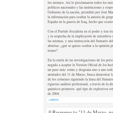
los mismos. Así lo proclamaron todos los medi
editado en color en un par de ocasiones y siempre b
políticos nacionales y las instituciones y res
entrañable director Don Javier de Lizarza. Sin duda, t
EL BOLETIN CARLIS
Gobierno de la nación, presidido por José Ma
disfrutarán de este maravilla.
la información para ocultar la autoría de grup
HTTP://WWW.LAVOZ.CIRCULOCARLISTA.COM/EL-BO
España en la guerra de Iraq, hecho que ocasio
El Boletín Carlista de Madrid es el órgano de comun
Con el Partido Socialista en el poder y tras t
publicación tiene una periodicidad trimestral, public
y la sospecha de la implicación de miembros 
trata temas principalmente del carlismo, pero sin olv
las mismas, y una instrucción del Sumario de
gonzando de gran prestigio el Boletín verá modifica
abiertas: ¿qué se quiere ocultar a la opinión 
habiendose modificada y actualizado sus logotipos, s
trenes?
nuevas secciones. La suscripción anual es de 16 €. 
28080 Madrid info@circulocarlita.com
En la estela de las investigaciones de los pe
negado a aceptar la Versión Oficial de los hec
un paso más: reúne y desgrana uno a uno todo
atentados del 11 de Marzo, busca demostrar la
de los crímenes siguiendo la línea del Sumar
riguroso análisis profesional, a través de la d
químicos primeros- qué tipo de explosivos est
de 2004.
LIBROS
0 Response to "11 de Marzo, pa