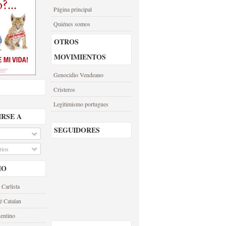
Página principal
Quiénes somos
OTROS
MOVIMIENTOS
Genocidio Vendeano
Cristeros
Legitimismo portugues
IRSE A
SEGUIDORES
ios
MO
 Carlista
é Catalan
entino