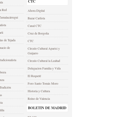
CTC
ala
la Red
Ahora Digital
umalacárregui
Bazar Carlista
alista
Canal CTC
rli
Cruz de Borgoña
as de Tejada
CTC
nacio de
Círculo Cultural Aparisi y
Guijarro
adicionalista
Círculo Cultural la Lealtad
Delegacion Familia y Vida
brera
El Requeté
anza
Foro Santo Tomás Moro
Tradición
Historia y Cultura
as
Reino de Valencia
sta
BOLETIN DE MADRID
illa
Nº 100