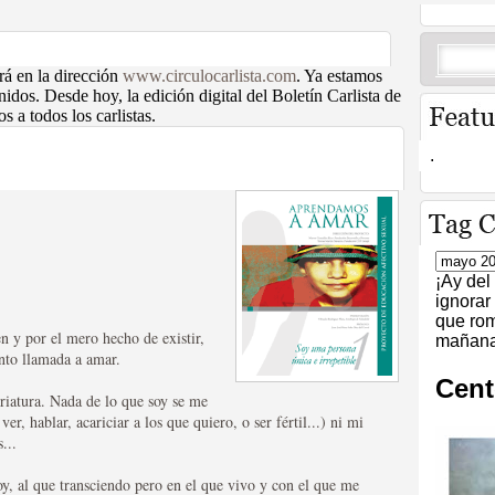
 influencia foránea.
ERRA DE NAVARRA Y
rá en la dirección
www.circulocarlista.com
. Ya estamos
nidos. Desde hoy, la edición digital del Boletín Carlista de
 a todos los carlistas.
os narra de forma apasionada los acontecimientos que
a guerra de la que este año se cumple el 175
.
a descripción que Evans realiza de la valerosa
ancho de la península (desde Santiago de Compostela,
uerza de la realidad, las tropas carlistas pueden
poyo popular de su causa. De igual forma, los
r una persecución por tierras supuestamente adictas
BOLETÍN CARLISTA
¡Ay del
ignorar
que rom
n y por el mero hecho de existir,
mañana 
anto llamada a amar.
e este almanaque a todo color, ha hecho un generoso
Cent
riatura. Nada de lo que soy se me
te almanaque recoge en un sólo volúmen todos los
er, hablar, acariciar a los que quiero, o ser fértil...) ni mi
s novedades presenta la actual edición. La primera, es
...
dad de adquirir el Boletín sin necesidad de estar
el Boletín Carlista a todo color. La edición a color es
oy, al que transciendo pero en el que vivo y con el que me
si 100 números de historia, el Boletín soló se había