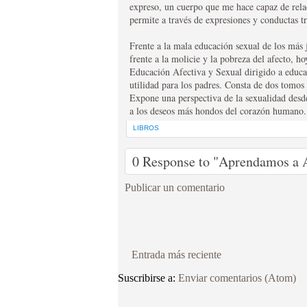
expreso, un cuerpo que me hace capaz de rel
editado en color en un par de ocasiones y siempre b
permite a través de expresiones y conductas t
entrañable director Don Javier de Lizarza. Sin duda, t
EL BOLETIN CARLIS
disfrutarán de este maravilla.
Frente a la mala educación sexual de los más 
HTTP://WWW.LAVOZ.CIRCULOCARLISTA.COM/EL-BO
frente a la molicie y la pobreza del afecto
El Boletín Carlista de Madrid es el órgano de comun
Educación Afectiva y Sexual dirigido a educa
utilidad para los padres. Consta de dos tomo
publicación tiene una periodicidad trimestral, public
Expone una perspectiva de la sexualidad desd
trata temas principalmente del carlismo, pero sin olv
a los deseos más hondos del corazón humano.
gonzando de gran prestigio el Boletín verá modifica
habiendose modificada y actualizado sus logotipos, s
LIBROS
nuevas secciones. La suscripción anual es de 16 €. 
28080 Madrid info@circulocarlita.com
0 Response to "Aprendamos a
Publicar un comentario
Entrada más reciente
Suscribirse a:
Enviar comentarios (Atom)