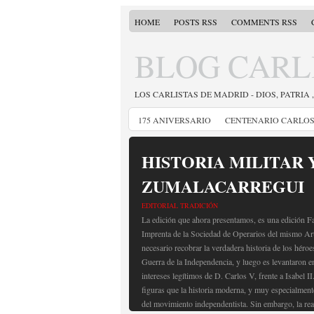
HOME
POSTS RSS
COMMENTS RSS
BLOG CARL
LOS CARLISTAS DE MADRID - DIOS, PATRIA 
175 ANIVERSARIO
CENTENARIO CARLOS 
HISTORIA MILITAR 
ZUMALACARREGUI
EDITORIAL TRADICIÓN
La edición que ahora presentamos, es una edición Fa
Imprenta de la Sociedad de Operarios del mismo Art
necesario recobrar la verdadera historia de los héroe
Guerra de la Independencia, y luego es levantaron e
intereses legítimos de D. Carlos V, frente a Isabel I
figuras que la historia moderna, y muy especialmen
del movimiento independentista. Sin embargo, la rea