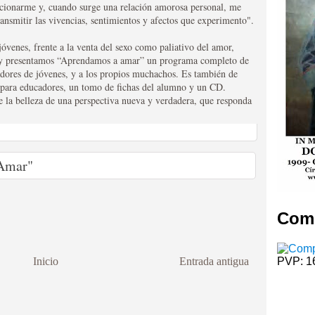
acionarme y, cuando surge una relación amorosa personal, me
ajo los auspicios económicos de su anterior y
ransmitir las vivencias, sentimientos y afectos que experimento".
odas los carlistas y aficionados a la historia
TA DE MADRID
jóvenes, frente a la venta del sexo como paliativo del amor,
LETIN-CARLISTA-DE-MADRID
, hoy presentamos “Aprendamos a amar” un programa completo de
icación del Circulo Carlista San Mateo. La
dores de jóvenes, y a los propios muchachos. Es también de
s para educadores, un tomo de fichas del alumno y un CD.
ándose un total de cuatro números al año. El Boletín
e la belleza de una perspectiva nueva y verdadera, que responda
idar los debates de actualidad. De gran tradición y
da su estructura en el primer número del años 2008,
u apariencia, el diseño de su cabecera, creándose
El Boletín Carlista de Madrid Apdo. Correos: 10.089
 Amar"
Comp
PVP: 1
Inicio
Entrada antigua