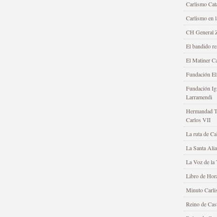
Carlismo Cat
Carlismo en 
CH General Z
El bandido re
El Matiner Ca
Fundación Elí
Fundación Ig
Larramendi
Hermandad Tr
Carlos VII
La ruta de Ca
La Santa Ali
La Voz de la 
Libro de Hor
Minuto Carli
Reino de Cast