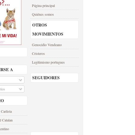
Página principal
Quiénes somos
OTROS
MOVIMIENTOS
Genocidio Vendeano
Cristeros
Legitimismo portugues
IRSE A
SEGUIDORES
ios
MO
 Carlista
é Catalan
entino