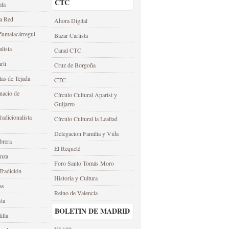
CTC
ala
la Red
Ahora Digital
umalacárregui
Bazar Carlista
alista
Canal CTC
rli
Cruz de Borgoña
as de Tejada
CTC
nacio de
Círculo Cultural Aparisi y
Guijarro
adicionalista
Círculo Cultural la Lealtad
Delegacion Familia y Vida
brera
El Requeté
anza
Foro Santo Tomás Moro
Tradición
Historia y Cultura
as
Reino de Valencia
sta
BOLETIN DE MADRID
illa
Nº 100