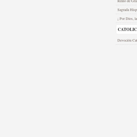
Reino de Gra
Sagrada Hisp
¡ Por Dios, la
CATOLI
Devoción Cat