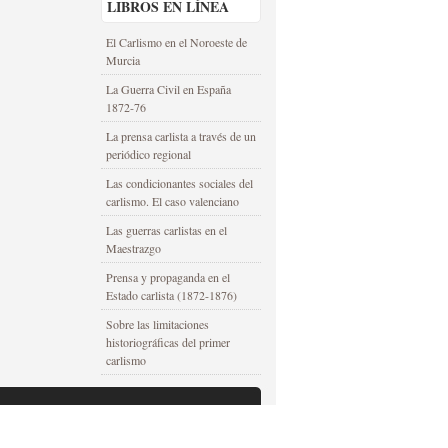
LIBROS EN LÍNEA
El Carlismo en el Noroeste de
Murcia
La Guerra Civil en España
1872-76
La prensa carlista a través de un
periódico regional
Las condicionantes sociales del
carlismo. El caso valenciano
Las guerras carlistas en el
Maestrazgo
Prensa y propaganda en el
Estado carlista (1872-1876)
Sobre las limitaciones
historiográficas del primer
carlismo