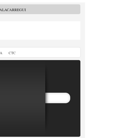
MALACARREGUI
TA
CTC