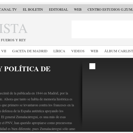
CANAL TV
EL BOLETIN
EDITORIAL
WEB
CENTRO ESTUDIOS G.ZU
ISTA
, FUEROS Y REY
VII
GACETA DE MADRID
LÍRICA
VIDEOS
WEB
ÁLBUM CARLIS
Y POLÍTICA DE
scímil de la publicada en 1844 en Madrid, por la
e. Ahora que tanto se habla de memoria histórica es
s que primero se levantaron contra los franceses en la
n defensa de la España auténtica apoyando los
I. El general Zumalacárregui, es una más de esas
te el PNV, han querido apropiarse como precursoras
lidad es bien diferente, pues Zumalacárregui sólo amo