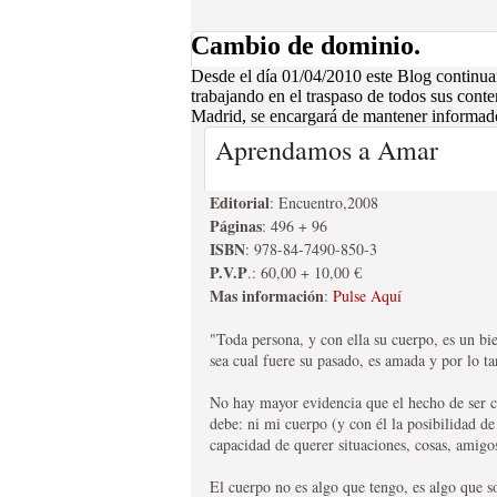
y lucho por una España que quería católica y libre de
MEMORIA DE LA GU
Cambio de dominio.
LAS PROVINCIAS
Desde el día 01/04/2010 este Blog continua
trabajando en el traspaso de todos sus conte
EDITORIAL TRADICIÓN
Madrid, se encargará de mantener informados
Luis de Evans, adicto a la causa de Isabel “II�?, n
sumergieron a las provincias vascongadas en una dur
Aprendamos a Amar
aniversario. Lo más destacado es, sin duda alguna, l
expedición del general carlista Gómez a lo largo y 
Editorial
: Encuentro,2008
hasta Córdoba). El propio Evans, no puede eludir la f
Páginas
: 496 + 96
recorrer sin problemas toda España debido al gran a
ISBN
: 978-84-7490-850-3
liberales encuentra numerosos problemas en mantene
P.V.P
.: 60,00 + 10,00 €
pero realmente desafectas.
ANUARIO 2008 DEL 
Mas información
:
Pulse Aquí
DE MADRID
"Toda persona, y con ella su cuerpo, es un bie
sea cual fuere su pasado, es amada y por lo t
EDITORIAL TRADICIÓN
El Boletín Carlista de Madrid, con la publicación d
No hay mayor evidencia que el hecho de ser c
esfuerzo que será recompensado por su público. Es
debe: ni mi cuerpo (y con él la posibilidad de v
números del Boletín Carlista editados en el 2008. Do
capacidad de querer situaciones, cosas, amigos
que este volúmen en tomo único, es la única posibili
suscrito. La segunda, es que por primera vez se edita 
El cuerpo no es algo que tengo, es algo que s
una de las más destacables novedades, pues en sus ca